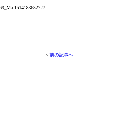
269_M-e1514183682727
<
前の記事へ