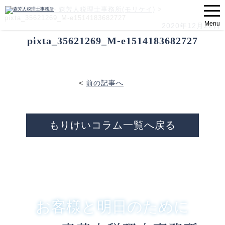
大阪 大正区 - 森芳人税理士事務所(モリケイ)
>
pixta_35621269_M-e1514183682727
Menu
2020年12月22日
pixta_35621269_M-e1514183682727
<
前の記事へ
もりけいコラム一覧へ戻る
お客様と明日のために